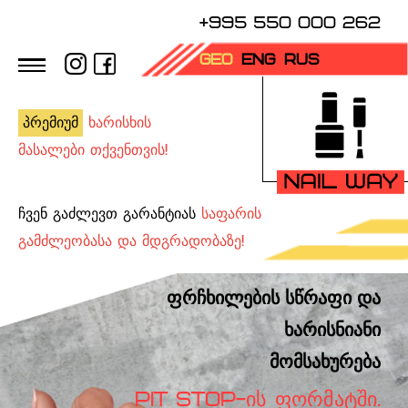
+995 550 000 262
GEO
ENG
RUS
პრემიუმ
ხარისხის
მასალები თქვენთვის!
ჩვენ გაძლევთ გარანტიას
საფარის
გამძლეობასა და მდგრადობაზე!
ფრჩხილების სწრაფი და
ხარისნიანი
მომსახურება
PIT STOP-ᲘᲡ ᲤᲝᲠᲛᲐᲢᲨᲘ.