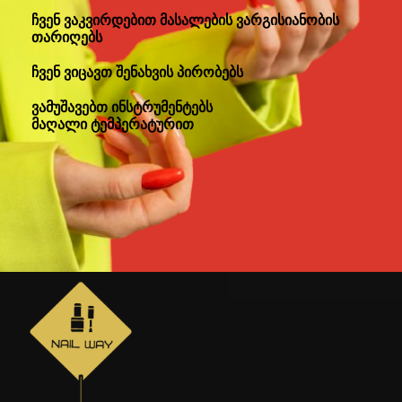
ჩვენ ვაკვირდებით მასალების ვარგისიანობის
თარიღებს
ჩვენ ვიცავთ შენახვის პირობებს
ვამუშავებთ ინსტრუმენტებს
მაღალი ტემპერატურით