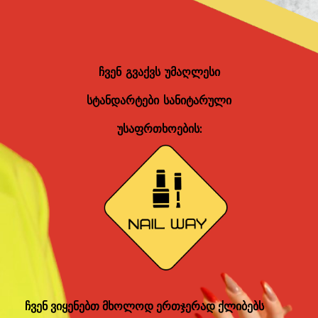
ჩვენ გვაქვს უმაღლესი
სტანდარტები სანიტარული
უსაფრთხოების:
ჩვენ ვიყენებთ მხოლოდ ერთჯერად ქლიბებს