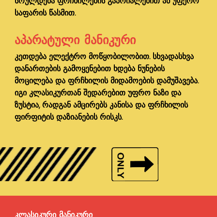
სრულდება ფრჩხილების გაპრიალებით ან უფერო
საფარის წასმით.
ᲐᲞᲐᲠᲐᲢᲣᲚᲘ ᲛᲐᲜᲘᲙᲣᲠᲘ
კეთდება ელექტრო მოწყობილობით. სხვადასხვა
დანართების გამოყენებით ხდება ნუნების
მოცილება და ფრჩხილის მიდამოების დამუშავება.
იგი კლასიკურთან შედარებით უფრო ნაზი და
ზუსტია, რადგან ამცირებს კანისა და ფრჩხილის
ფირფიტის დაზიანების რისკს.
ᲙᲚᲐᲡᲘᲙᲣᲠᲘ ᲛᲐᲜᲘᲙᲣᲠᲘ