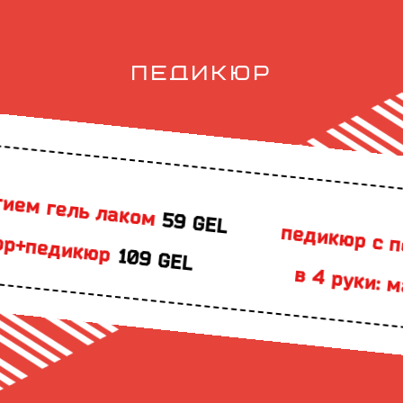
ПЕДИКЮР
 гель лаком
59 GEL
педикюр
педикюр с покр
109 GEL
в 4 руки: ман