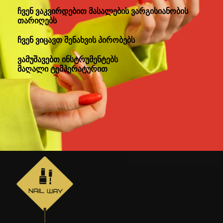
ჩვენ ვაკვირდებით მასალების ვარგისიანობის
თარიღებს
ჩვენ ვიცავთ შენახვის პირობებს
ვამუშავებთ ინსტრუმენტებს
მაღალი ტემპერატურით