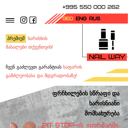
+995 550 000 262
GEO
ENG
RUS
პრემიუმ
ხარისხის
მასალები თქვენთვის!
ჩვენ გაძლევთ გარანტიას
საფარის
გამძლეობასა და მდგრადობაზე!
ფრჩხილების სწრაფი და
ხარისნიანი
მომსახურება
PIT STOP-ᲘᲡ ᲤᲝᲠᲛᲐᲢᲨᲘ.