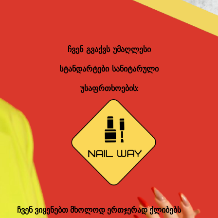
ჩვენ გვაქვს უმაღლესი
სტანდარტები სანიტარული
უსაფრთხოების:
ჩვენ ვიყენებთ მხოლოდ ერთჯერად ქლიბებს