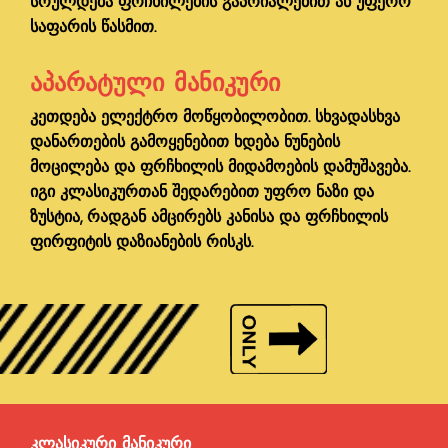
სრულდება ფრჩხილების გაპრიალებით ან უფერო
საფარის წასმით.
ᲐᲞᲐᲠᲐᲢᲣᲚᲘ ᲛᲐᲜᲘᲙᲣᲠᲘ
კეთდება ელექტრო მოწყობილობით. სხვადასხვა
დანართების გამოყენებით ხდება ნუნების
მოცილება და ფრჩხილის მიდამოების დამუშავება.
იგი კლასიკურთან შედარებით უფრო ნაზი და
ზუსტია, რადგან ამცირებს კანისა და ფრჩხილის
ფირფიტის დაზიანების რისკს.
ᲙᲚᲐᲡᲘᲙᲣᲠᲘ ᲛᲐᲜᲘᲙᲣᲠᲘ