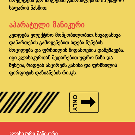
სრულდება ფრჩხილების გაპრიალებით ან უფერო
საფარის წასმით.
ᲐᲞᲐᲠᲐᲢᲣᲚᲘ ᲛᲐᲜᲘᲙᲣᲠᲘ
კეთდება ელექტრო მოწყობილობით. სხვადასხვა
დანართების გამოყენებით ხდება ნუნების
მოცილება და ფრჩხილის მიდამოების დამუშავება.
იგი კლასიკურთან შედარებით უფრო ნაზი და
ზუსტია, რადგან ამცირებს კანისა და ფრჩხილის
ფირფიტის დაზიანების რისკს.
ᲙᲚᲐᲡᲘᲙᲣᲠᲘ ᲛᲐᲜᲘᲙᲣᲠᲘ