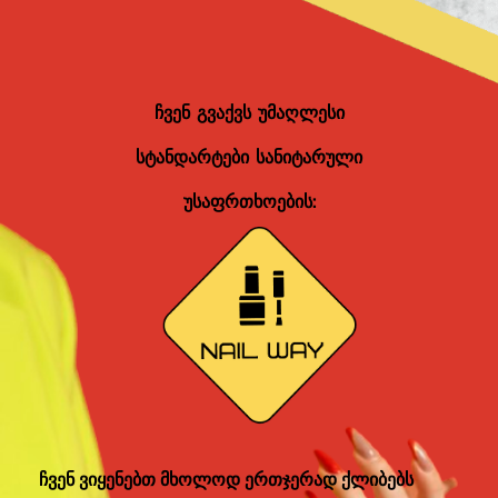
ჩვენ გვაქვს უმაღლესი
სტანდარტები სანიტარული
უსაფრთხოების:
ჩვენ ვიყენებთ მხოლოდ ერთჯერად ქლიბებს