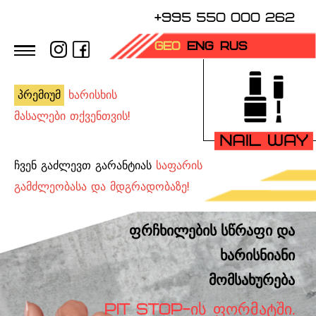
+995 550 000 262
GEO
ENG
RUS
პრემიუმ
ხარისხის
მასალები თქვენთვის!
ჩვენ გაძლევთ გარანტიას
საფარის
გამძლეობასა და მდგრადობაზე!
ფრჩხილების სწრაფი და
ხარისნიანი
მომსახურება
PIT STOP-ᲘᲡ ᲤᲝᲠᲛᲐᲢᲨᲘ.