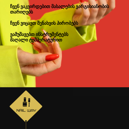
ჩვენ ვაკვირდებით მასალების ვარგისიანობის
თარიღებს
ჩვენ ვიცავთ შენახვის პირობებს
ვამუშავებთ ინსტრუმენტებს
მაღალი ტემპერატურით