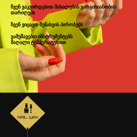
ჩვენ ვაკვირდებით მასალების ვარგისიანობის
თარიღებს
ჩვენ ვიცავთ შენახვის პირობებს
ვამუშავებთ ინსტრუმენტებს
მაღალი ტემპერატურით