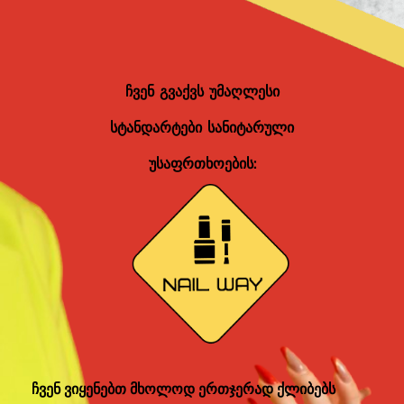
ჩვენ გვაქვს უმაღლესი
სტანდარტები სანიტარული
უსაფრთხოების:
ჩვენ ვიყენებთ მხოლოდ ერთჯერად ქლიბებს