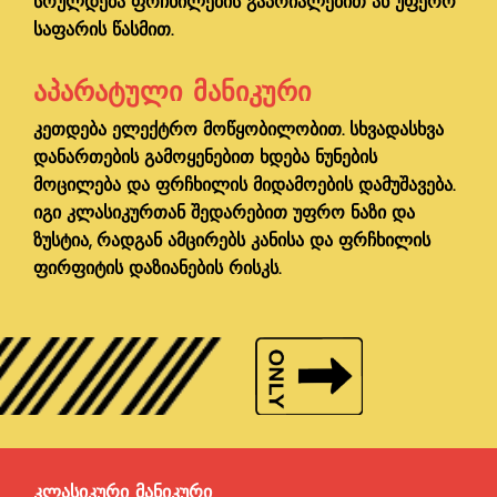
სრულდება ფრჩხილების გაპრიალებით ან უფერო
საფარის წასმით.
ᲐᲞᲐᲠᲐᲢᲣᲚᲘ ᲛᲐᲜᲘᲙᲣᲠᲘ
კეთდება ელექტრო მოწყობილობით. სხვადასხვა
დანართების გამოყენებით ხდება ნუნების
მოცილება და ფრჩხილის მიდამოების დამუშავება.
იგი კლასიკურთან შედარებით უფრო ნაზი და
ზუსტია, რადგან ამცირებს კანისა და ფრჩხილის
ფირფიტის დაზიანების რისკს.
ᲙᲚᲐᲡᲘᲙᲣᲠᲘ ᲛᲐᲜᲘᲙᲣᲠᲘ