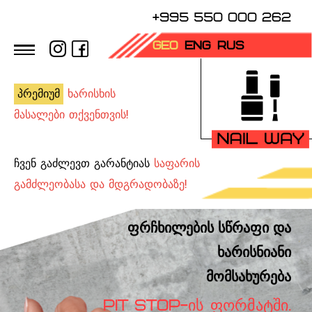
+995 550 000 262
GEO
ENG
RUS
პრემიუმ
ხარისხის
მასალები თქვენთვის!
ჩვენ გაძლევთ გარანტიას
საფარის
გამძლეობასა და მდგრადობაზე!
ფრჩხილების სწრაფი და
ხარისნიანი
მომსახურება
PIT STOP-ᲘᲡ ᲤᲝᲠᲛᲐᲢᲨᲘ.