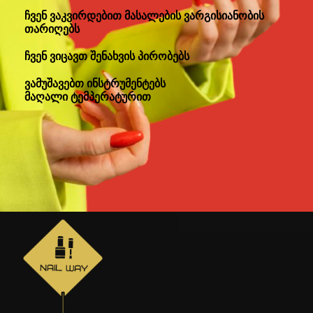
ჩვენ ვაკვირდებით მასალების ვარგისიანობის
თარიღებს
ჩვენ ვიცავთ შენახვის პირობებს
ვამუშავებთ ინსტრუმენტებს
მაღალი ტემპერატურით