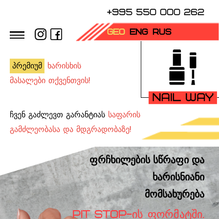
+995 550 000 262
GEO
ENG
RUS
პრემიუმ
ხარისხის
მასალები თქვენთვის!
ჩვენ გაძლევთ გარანტიას
საფარის
გამძლეობასა და მდგრადობაზე!
ფრჩხილების სწრაფი და
ხარისნიანი
მომსახურება
PIT STOP-ᲘᲡ ᲤᲝᲠᲛᲐᲢᲨᲘ.