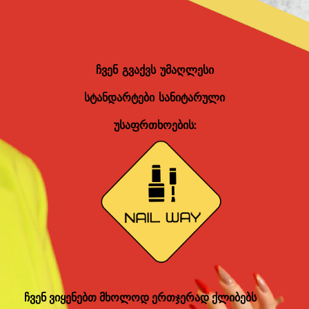
ჩვენ გვაქვს უმაღლესი
სტანდარტები სანიტარული
უსაფრთხოების:
ჩვენ ვიყენებთ მხოლოდ ერთჯერად ქლიბებს