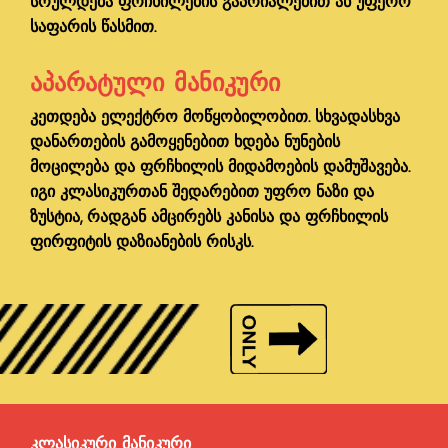
სრულდება ფრჩხილების გაპრიალებით ან უფერო
საფარის წასმით.
ᲐᲞᲐᲠᲐᲢᲣᲚᲘ ᲛᲐᲜᲘᲙᲣᲠᲘ
კეთდება ელექტრო მოწყობილობით. სხვადასხვა
დანართების გამოყენებით ხდება ნუნების
მოცილება და ფრჩხილის მიდამოების დამუშავება.
იგი კლასიკურთან შედარებით უფრო ნაზი და
ზუსტია, რადგან ამცირებს კანისა და ფრჩხილის
ფირფიტის დაზიანების რისკს.
ᲙᲚᲐᲡᲘᲙᲣᲠᲘ ᲛᲐᲜᲘᲙᲣᲠᲘ