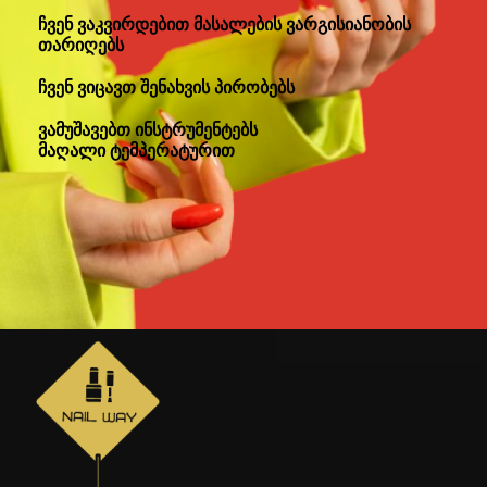
ჩვენ ვაკვირდებით მასალების ვარგისიანობის
თარიღებს
ჩვენ ვიცავთ შენახვის პირობებს
ვამუშავებთ ინსტრუმენტებს
მაღალი ტემპერატურით