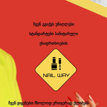
ჩვენ გვაქვს უმაღლესი
სტანდარტები სანიტარული
უსაფრთხოების:
ჩვენ ვიყენებთ მხოლოდ ერთჯერად ქლიბებს