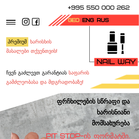
+995 550 000 262
GEO
ENG
RUS
პრემიუმ
ხარისხის
მასალები თქვენთვის!
ჩვენ გაძლევთ გარანტიას
საფარის
გამძლეობასა და მდგრადობაზე!
ფრჩხილების სწრაფი და
ხარისნიანი
მომსახურება
PIT STOP-ᲘᲡ ᲤᲝᲠᲛᲐᲢᲨᲘ.