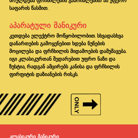
სრულდება ფრჩხილების გაპრიალებით ან უფერო
საფარის წასმით.
ᲐᲞᲐᲠᲐᲢᲣᲚᲘ ᲛᲐᲜᲘᲙᲣᲠᲘ
კეთდება ელექტრო მოწყობილობით. სხვადასხვა
დანართების გამოყენებით ხდება ნუნების
მოცილება და ფრჩხილის მიდამოების დამუშავება.
იგი კლასიკურთან შედარებით უფრო ნაზი და
ზუსტია, რადგან ამცირებს კანისა და ფრჩხილის
ფირფიტის დაზიანების რისკს.
ᲙᲚᲐᲡᲘᲙᲣᲠᲘ ᲛᲐᲜᲘᲙᲣᲠᲘ