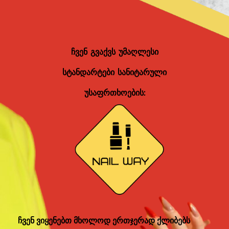
ჩვენ გვაქვს უმაღლესი
სტანდარტები სანიტარული
უსაფრთხოების:
ჩვენ ვიყენებთ მხოლოდ ერთჯერად ქლიბებს