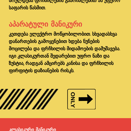
სრულდება ფრჩხილების გაპრიალებით ან უფერო
საფარის წასმით.
ᲐᲞᲐᲠᲐᲢᲣᲚᲘ ᲛᲐᲜᲘᲙᲣᲠᲘ
კეთდება ელექტრო მოწყობილობით. სხვადასხვა
დანართების გამოყენებით ხდება ნუნების
მოცილება და ფრჩხილის მიდამოების დამუშავება.
იგი კლასიკურთან შედარებით უფრო ნაზი და
ზუსტია, რადგან ამცირებს კანისა და ფრჩხილის
ფირფიტის დაზიანების რისკს.
ᲙᲚᲐᲡᲘᲙᲣᲠᲘ ᲛᲐᲜᲘᲙᲣᲠᲘ