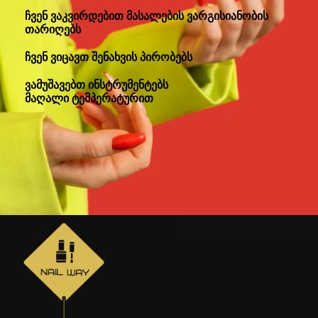
ჩვენ ვაკვირდებით მასალების ვარგისიანობის
თარიღებს
ჩვენ ვიცავთ შენახვის პირობებს
ვამუშავებთ ინსტრუმენტებს
მაღალი ტემპერატურით