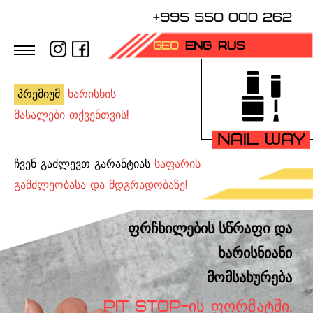
+995 550 000 262
GEO
ENG
RUS
პრემიუმ
ხარისხის
მასალები თქვენთვის!
ჩვენ გაძლევთ გარანტიას
საფარის
გამძლეობასა და მდგრადობაზე!
ფრჩხილების სწრაფი და
ხარისნიანი
მომსახურება
PIT STOP-ᲘᲡ ᲤᲝᲠᲛᲐᲢᲨᲘ.